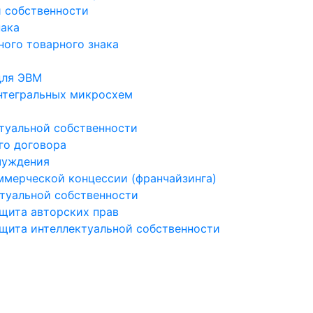
й собственности
нака
ого товарного знака
для ЭВМ
нтегральных микросхем
туальной собственности
го договора
чуждения
мерческой концессии (франчайзинга)
туальной собственности
ащита авторских прав
ащита интеллектуальной собственности