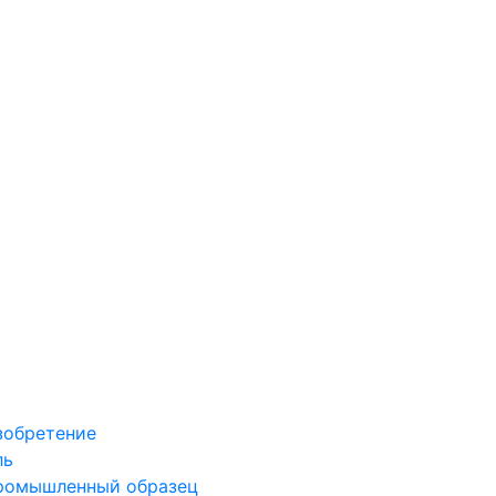
зобретение
ль
промышленный образец