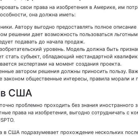
ировать свои права на изобретения в Америке, им пот
особности, она должна иметь:
ники. Автору выгодно предоставлять полное описание
ом решении дает возможность пользоваться льготным п
едует подавать до начала продаж.
изобретательский уровень. Модель должна быть призн
т стать субъект, обладающий нестандартной квалифика
вается экспертами на момент создания проекта.
женные автором решения должны приносить пользу. Важ
 законом общественные интересы, правила морали и п
 в США
очно проблемно проходить без знания иностранного з
ные права на изобретения, выгодно сотрудничать с к
USPTO.
а в США подразумевает прохождение нескольких после